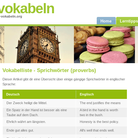
vokabeln
-vokabeln.org
Home
Lerntipps
Vokabelliste - Sprichwörter (proverbs)
Dieser Artikel gibt dir eine Übersicht über einige gängige Sprichwörter in englischer
Sprache:
Deutsch
Englisch
Der Zweck heiligt die Mittel.
The end justifies the means
Ein Spatz in der Hand ist besser als eine
A bird in the hand is worth
Taube auf dem Dach.
two in the bush.
Ehrlich währt am längsten.
Honesty is the best policy.
Ende gut alles gut.
All's well that ends well.