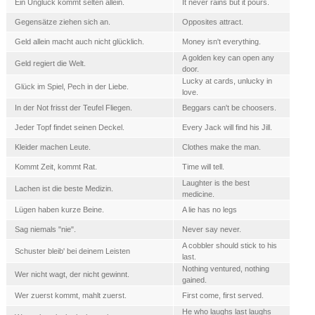
Ein Unglück kommt selten allein.
It never rains but it pours.
Gegensätze ziehen sich an.
Opposites attract.
Geld allein macht auch nicht glücklich.
Money isn't everything.
A golden key can open any
Geld regiert die Welt.
door.
Lucky at cards, unlucky in
Glück im Spiel, Pech in der Liebe.
love.
In der Not frisst der Teufel Fliegen.
Beggars can't be choosers.
Jeder Topf findet seinen Deckel.
Every Jack will find his Jill.
Kleider machen Leute.
Clothes make the man.
Kommt Zeit, kommt Rat.
Time will tell.
Laughter is the best
Lachen ist die beste Medizin.
medicine.
Lügen haben kurze Beine.
A lie has no legs
Sag niemals "nie".
Never say never.
A cobbler should stick to his
Schuster bleib' bei deinem Leisten
last.
Nothing ventured, nothing
Wer nicht wagt, der nicht gewinnt.
gained.
Wer zuerst kommt, mahlt zuerst.
First come, first served.
He who laughs last laughs